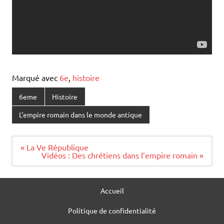
Marqué avec
6e
,
histoire
6eme
Histoire
L'empire romain dans le monde antique
Navigation
« La Ve République
de
Vidéos : Des chrétiens dans l’empire romain »
l’article
Accueil
Politique de confidentialité