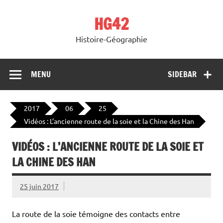
Skip
to
HG42
content
Histoire-Géographie
MENU
SIDEBAR
2017
06
25
Vidéos : L’ancienne route de la soie et la Chine des Han
VIDÉOS : L’ANCIENNE ROUTE DE LA SOIE ET
LA CHINE DES HAN
25 juin 2017
La route de la soie témoigne des contacts entre