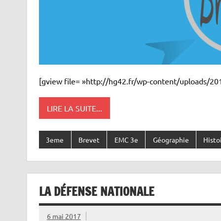
[gview file= »http://hg42.fr/wp-content/uploads/2
LIRE LA SUITE...
3eme
Brevet
EMC 3e
Géographie
Histo
LA DÉFENSE NATIONALE
6 mai 2017