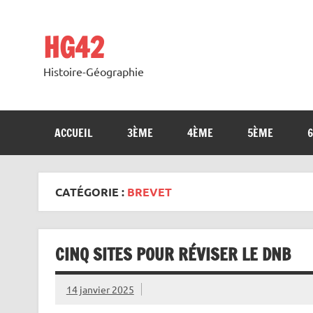
Skip
to
content
HG42
Histoire-Géographie
ACCUEIL
3ÈME
4ÈME
5ÈME
CATÉGORIE :
BREVET
CINQ SITES POUR RÉVISER LE DNB
14 janvier 2025