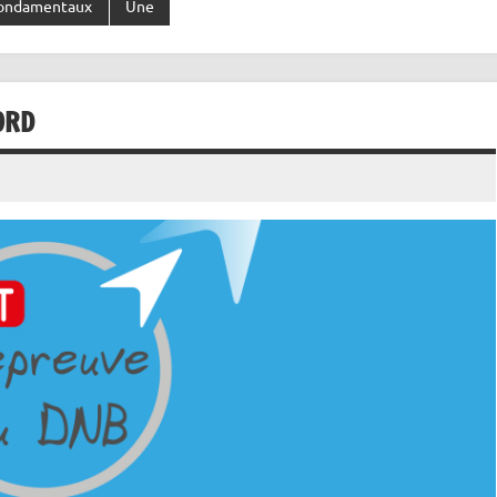
fondamentaux
Une
ORD