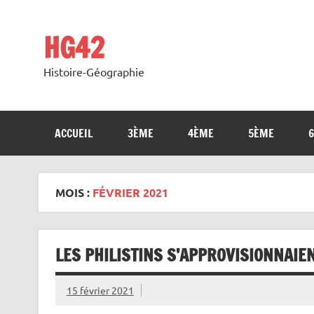
Skip
to
content
HG42
Histoire-Géographie
ACCUEIL
3ÈME
4ÈME
5ÈME
MOIS :
FÉVRIER 2021
LES PHILISTINS S’APPROVISIONNAIEN
15 février 2021