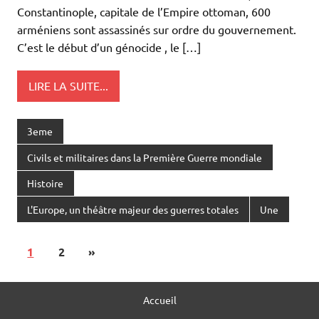
Constantinople, capitale de l’Empire ottoman, 600
arméniens sont assassinés sur ordre du gouvernement.
C’est le début d’un génocide , le […]
LIRE LA SUITE...
3eme
Civils et militaires dans la Première Guerre mondiale
Histoire
L'Europe, un théâtre majeur des guerres totales
Une
1
2
»
Accueil