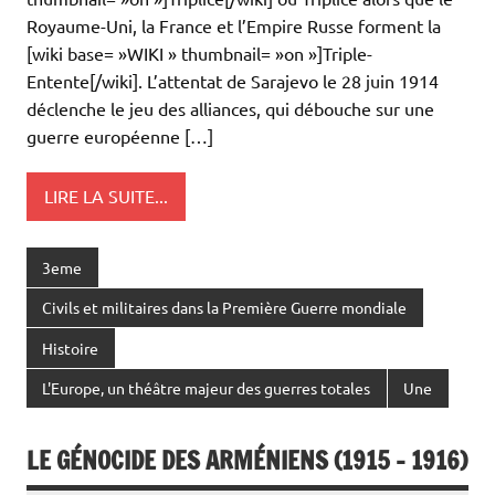
Royaume-Uni, la France et l’Empire Russe forment la
[wiki base= »WIKI » thumbnail= »on »]Triple-
Entente[/wiki]. L’attentat de Sarajevo le 28 juin 1914
déclenche le jeu des alliances, qui débouche sur une
guerre européenne […]
LIRE LA SUITE...
3eme
Civils et militaires dans la Première Guerre mondiale
Histoire
L'Europe, un théâtre majeur des guerres totales
Une
LE GÉNOCIDE DES ARMÉNIENS (1915 – 1916)