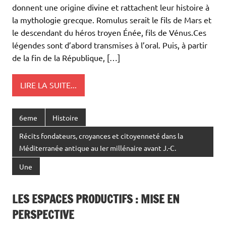
donnent une origine divine et rattachent leur histoire à
la mythologie grecque. Romulus serait le fils de Mars et
le descendant du héros troyen Énée, fils de Vénus.Ces
légendes sont d’abord transmises à l’oral. Puis, à partir
de la fin de la République, […]
LIRE LA SUITE...
6eme
Histoire
Récits fondateurs, croyances et citoyenneté dans la
Méditerranée antique au Ier millénaire avant J.-C.
Une
LES ESPACES PRODUCTIFS : MISE EN
PERSPECTIVE