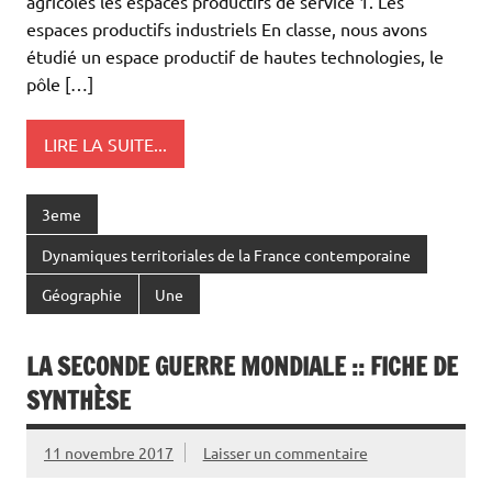
agricoles les espaces productifs de service 1. Les
espaces productifs industriels En classe, nous avons
étudié un espace productif de hautes technologies, le
pôle […]
LIRE LA SUITE...
3eme
Dynamiques territoriales de la France contemporaine
Géographie
Une
LA SECONDE GUERRE MONDIALE :: FICHE DE
SYNTHÈSE
11 novembre 2017
Laisser un commentaire