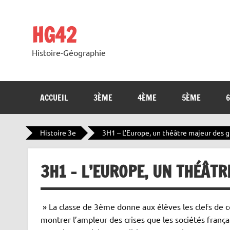
Skip
to
content
HG42
Histoire-Géographie
ACCUEIL
3ÈME
4ÈME
5ÈME
Histoire 3e
3H1 – L’Europe, un théâtre majeur des g
3H1 – L’EUROPE, UN THÉÂT
» La classe de 3ème donne aux élèves les clefs d
montrer l’ampleur des crises que les sociétés franç