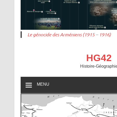
Le génocide des Arméniens (1915 – 1916)