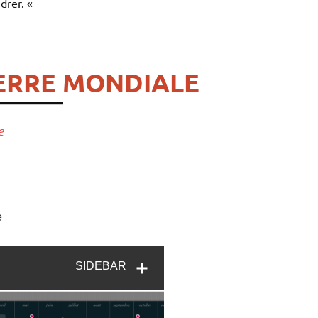
ndrer. «
UERRE MONDIALE
e