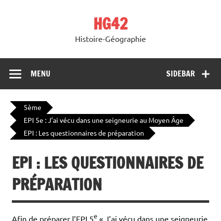
Skip
to
HG42
content
Histoire-Géographie
MENU
SIDEBAR
5ème
EPI 5e : J’ai vécu dans une seigneurie au Moyen Âge
EPI : Les questionnaires de préparation
EPI : LES QUESTIONNAIRES DE
PRÉPARATION
e
Afin de préparer l’EPI 5
« J’ai vécu dans une seigneurie