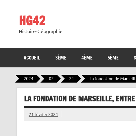
Skip
to
content
HG42
Histoire-Géographie
ACCUEIL
3ÈME
4ÈME
5ÈME
2024
02
21
La fondation de Marseill
LA FONDATION DE MARSEILLE, ENTRE
21 février 2024