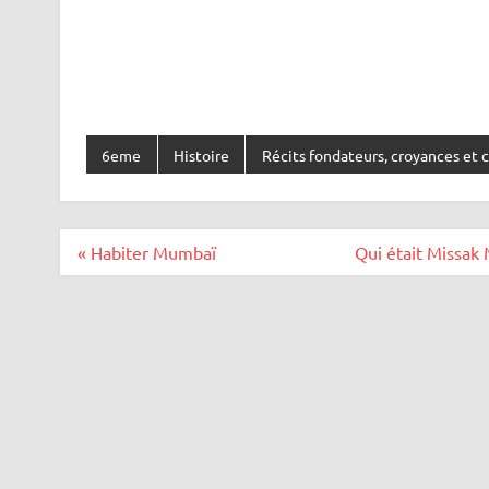
6eme
Histoire
Récits fondateurs, croyances et c
Navigation
« Habiter Mumbaï
Qui était Missak 
de
l’article