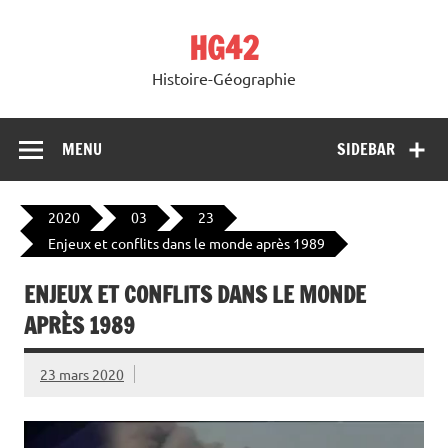
Skip
to
HG42
content
Histoire-Géographie
MENU
SIDEBAR
2020
03
23
Enjeux et conflits dans le monde après 1989
ENJEUX ET CONFLITS DANS LE MONDE
APRÈS 1989
23 mars 2020