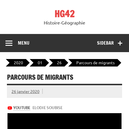
Skip
to
HG42
content
Histoire-Géographie
MENU
SIDEBAR
2020
01
26
Parcours de migrants
PARCOURS DE MIGRANTS
26 janvier 2020