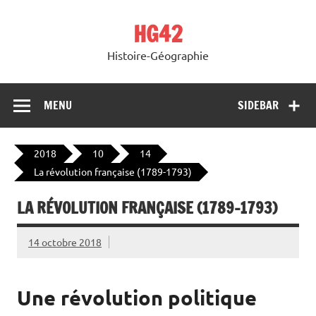
Skip
to
HG42
content
Histoire-Géographie
MENU
SIDEBAR
2018
10
14
La révolution française (1789-1793)
LA RÉVOLUTION FRANÇAISE (1789-1793)
14 octobre 2018
Une révolution politique