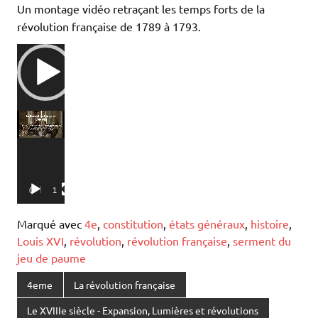
Un montage vidéo retraçant les temps forts de la
révolution française de 1789 à 1793.
Lecteur
vidéo
00:00
16:13
Marqué avec
4e
,
constitution
,
états généraux
,
histoire
,
Louis XVI
,
révolution
,
révolution française
,
serment du
jeu de paume
4eme
La révolution française
Le XVIIIe siècle - Expansion, Lumières et révolutions