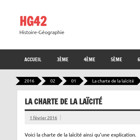
Skip
to
content
HG42
Histoire-Géographie
ACCUEIL
3ÈME
4ÈME
5ÈME
2016
02
01
La charte de la laïcité
LA CHARTE DE LA LAÏCITÉ
1 février 2016
Voici la charte de la laïcité ainsi qu’une explication.