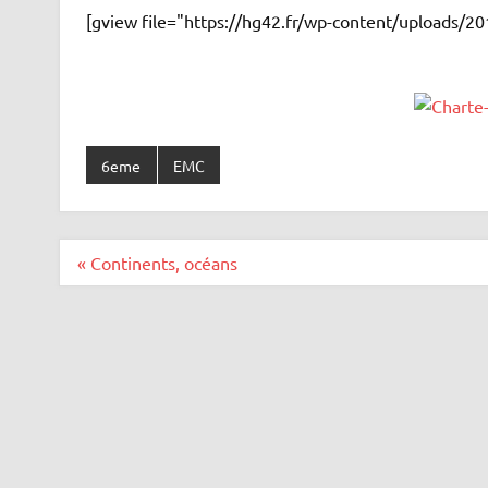
[gview file="https://hg42.fr/wp-content/uploads/
6eme
EMC
Navigation
« Continents, océans
de
l’article