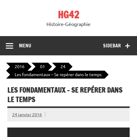
Skip
to
HG42
content
Histoire-Géographie
MENU
SIDEBAR
2016
01
24
Les fondamentaux – Se repérer dans le temps
LES FONDAMENTAUX – SE REPÉRER DANS
LE TEMPS
24 janvier 2016